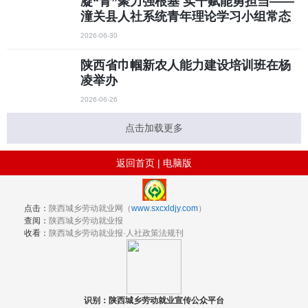
凝“青”聚力强根基 实干赋能勇担当——
潼关县人社系统青年理论学习小组常态
化学习取得阶段性成效
2026-06-30
陕西省巾帼新农人能力建设培训班在杨
凌举办
2026-06-26
点击加载更多
返回首页
|
电脑版
点击：
陕西城乡劳动就业网（
www.sxcxldjy.com
）
查阅：
陕西城乡劳动就业报
收看：
陕西城乡劳动就业报·人社政策法规刊
识别：陕西城乡劳动就业宣传公众平台