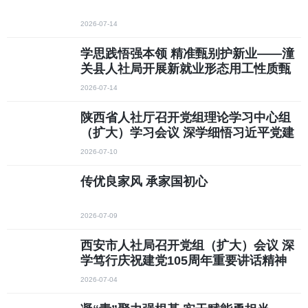
2026-07-14
学思践悟强本领 精准甄别护新业——潼
关县人社局开展新就业形态用工性质甄
别专题学习研讨
2026-07-14
陕西省人社厅召开党组理论学习中心组
（扩大）学习会议 深学细悟习近平党建
思想 以高质量党建引领人社事业高质量
2026-07-10
发展
传优良家风 承家国初心
2026-07-09
西安市人社局召开党组（扩大）会议 深
学笃行庆祝建党105周年重要讲话精神
聚力稳就业保民生防风险 推动人社事业
2026-07-04
高质量发展