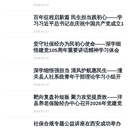
年大会上的重要讲话交流稿
2026-07-22
百年征程启新篇 民生担当践初心——学
习习近平总书记在庆祝中国共产党成立1
05周年大会重要讲话心得体会
2026-07-22
坚守社保经办为民初心使命——深学细
悟建党105周年重要讲话精神学习体会
2026-07-22
深学细悟强担当 清风护航惠民生——潼
关县人社系统青年干部理论学习小组开
展7月集中学习
2026-07-22
靶向复盘补短板 聚力攻坚提质效——洋
县养老保险经办中心召开2026年党建党
风廉政建设暨上半年工作总结会议
2026-07-17
社保合规专题公益讲座在西安成功举办