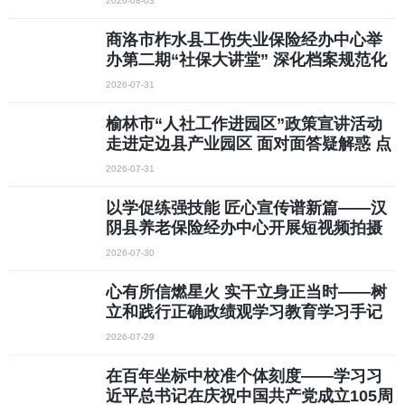
2026-08-03
商洛市柞水县工伤失业保险经办中心举
办第二期“社保大讲堂” 深化档案规范化
管理与保密安全建设
2026-07-31
榆林市“人社工作进园区”政策宣讲活动
走进定边县产业园区 面对面答疑解惑 点
对点纾困解难
2026-07-31
以学促练强技能 匠心宣传谱新篇——汉
阴县养老保险经办中心开展短视频拍摄
与剪辑专题实操培训
2026-07-30
心有所信燃星火 实干立身正当时——树
立和践行正确政绩观学习教育学习手记
2026-07-29
在百年坐标中校准个体刻度——学习习
近平总书记在庆祝中国共产党成立105周