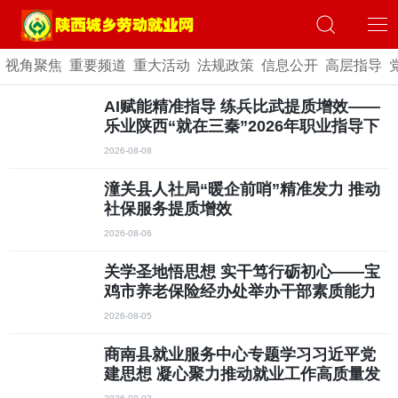
视角聚焦
重要频道
重大活动
法规政策
信息公开
高层指导
AI赋能精准指导 练兵比武提质增效——
乐业陕西“就在三秦”2026年职业指导下
沉基层活动安康站成功举办
2026-08-08
潼关县人社局“暖企前哨”精准发力 推动
社保服务提质增效
2026-08-06
关学圣地悟思想 实干笃行砺初心——宝
鸡市养老保险经办处举办干部素质能力
提升培训班
2026-08-05
商南县就业服务中心专题学习习近平党
建思想 凝心聚力推动就业工作高质量发
展