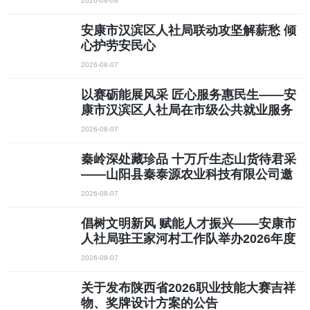
2026-08-08
安康市汉滨区人社局联动攻坚解薪愁 倾
心护劳安民心
2026-08-07
以赛砺能展风采 匠心服务惠民生——安
康市汉滨区人社局在市级公共就业服务
专项业务竞赛中斩获多项佳绩
2026-08-07
秦岭深处藏珍品 十万斤生态山货待君采
——山阳县秦泰源农业科技有限公司邀
您共品自然馈赠
2026-08-07
倡树文明新风 赋能人才振兴——安康市
人社局驻王家河村工作队举办2026年度
集体升学礼活动
2026-08-07
关于发布陕西省2026职业技能大赛吉祥
物、奖牌设计方案的公告