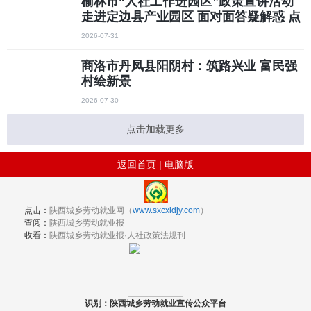
榆林市“人社工作进园区”政策宣讲活动
走进定边县产业园区 面对面答疑解惑 点
对点纾困解难
2026-07-31
商洛市丹凤县阳阴村：筑路兴业 富民强
村绘新景
2026-07-30
点击加载更多
返回首页
|
电脑版
点击：
陕西城乡劳动就业网（
www.sxcxldjy.com
）
查阅：
陕西城乡劳动就业报
收看：
陕西城乡劳动就业报·人社政策法规刊
识别：陕西城乡劳动就业宣传公众平台