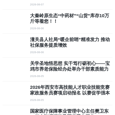
2026-08-07
大秦岭原生态“中药材”“山货”库存10万
斤等着您！！
2026-08-06
潼关县人社局“暖企前哨”精准发力 推动
社保服务提质增效
2026-08-06
关学圣地悟思想 实干笃行砺初心——宝
鸡市养老保险经办处举办干部素质能力
提升培训班
2026-08-05
2026年西安市高技能人才职业技能竞赛
家政服务员赛项启动报名 以赛促学强本
领 技能比武展风采——全市家政从业人
2026-08-05
员可免费报名参赛
国家医疗保障事业管理中心主任樊卫东