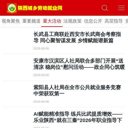
视角聚焦
重要频道
重大活动
法规政策
信息公开
高层指导
长武县工商联赴西安市长武商会考察指
导 同心聚智谋发展 乡情赋能谱新篇
2026-08-08
安康市汉滨区人社局联合多部门开展“送
清凉 稳岗位”慰问活动——政企同心筑暖
巢，社区工厂促振兴
2026-08-08
紫阳县人社局在全市公共就业服务竞赛
中荣获双第一
2026-08-08
AI赋能精准指导 练兵比武提质增效——
乐业陕西“就在三秦”2026年职业指导下
沉基层活动安康站成功举办