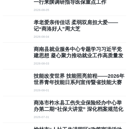
一行来陕调研指导医保重点工作
2026-08-05
孝老爱亲传佳话 柔弱双肩担大爱——
记“商洛好人”周大芝
2026-08-04
商南县就业服务中心专题学习习近平党
建思想 凝心聚力推动就业工作高质量发
展
2026-08-03
技能改变世界 技能照亮前程——2026年
世界青年技能日系列宣传暨省技能大赛
备赛经验交流活动在西安成功举办
2026-08-01
商洛市柞水县工伤失业保险经办中心举
办第二期“社保大讲堂” 深化档案规范化
管理与保密安全建设
2026-07-31