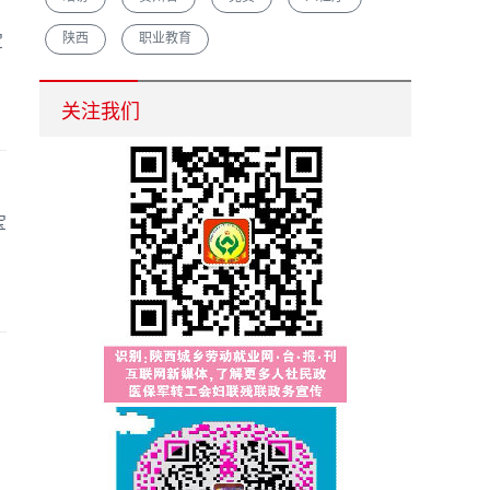
陕西
职业教育
宝
汉中市重点培育农村创业致富带头人促脱贫增收
关注我们
宝
为