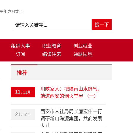
午年 六月廿七
组织人事
职业教育
创业就业
订阅
编读往来
通联园地
推荐
川陕家人：把陕南山水鲜气，
11
/ 11月
端进西安的烟火堂屋 （一）
西安市人社局局长廉宏伟一行
21
/ 10月
调研新山海源集团，共商发展
大计