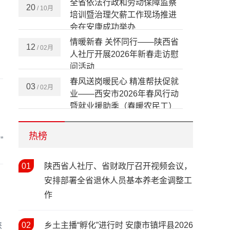
全省依法行政和劳动保障监察
20
/ 10月
培训暨治理欠薪工作现场推进
会在安康成功举办
情暖新春 关怀同行——陕西省
12
/ 02月
人社厅开展2026年新春走访慰
问活动
春风送岗暖民心 精准帮扶促就
03
/ 02月
业——西安市2026年春风行动
暨就业援助季（春暖农民工）
活动启动
宝鸡市召开2026年人力资源和
05
/ 02月
社会保障工作会议 擘画“十五
热榜
”
五”开局人社发展新蓝图
春风送岗暖秦巴 协作赋能促就
01
02
陕西省人社厅、省财政厅召开视频会议，
/ 02月
业——陕西省2026年春风行动
安排部署全省退休人员基本养老金调整工
暨就业援助季启动仪式在安康
作
市汉滨区举行
陕西省人社工作会议在西安召
20
/ 01月
开 部署2026年八大重点任务
陕
02
乡土主播“孵化”进行时 安康市镇坪县2026