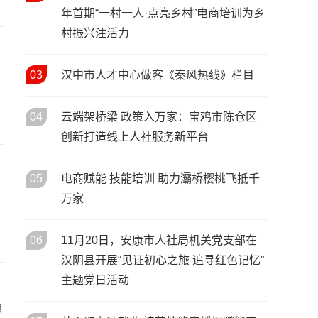
年首期“一村一人·点亮乡村”电商培训为乡
青春绘华章 社保暖民心——宝
27
/ 11月
鸡市养老保险经办处文艺汇演
村振兴注活力
精彩上演
三秦匠心绽邕城 劳务品牌亮全
03
汉中市人才中心做客《秦风热线》栏目
21
/ 11月
国——陕西特色劳务品牌闪耀
第三届全国劳务协作盛会
04
云端架桥梁 政策入万家：宝鸡市陈仓区
创新打造线上人社服务新平台
05
电商赋能 技能培训 助力灞桥樱桃飞抵千
万家
06
11月20日，安康市人社局机关党支部在
汉阴县开展“见证初心之旅 追寻红色记忆”
主题党日活动
想