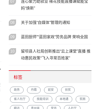
07
莲心聚力助就业 裱花技能直播课赋能宝
妈“焕新”
08
关于加强“自媒体”管理的通知
09
蓝田厨师”“蓝田家政”劳务品牌 荣响全国
10
留坝县人社局创新推出“云上课堂”直播 推
动惠民政策“飞入寻常百姓家”
”
标签
康
政务
丹霞
延安
扶贫
将
省人社厅
技能培训
本地通
贫困
暗访
贵州省
党员
人社厅