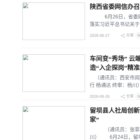
陕西省委网信办召
6月26日，省委网信
落实习近平总书记关于
源企业面临的网络侵权
分享
2026-06-27
车间变“秀场” 
造“入企探岗”精
（通讯员：西安市阎良
行 杨通达 终审：杨川
直播活动在西安
分享
2026-06-26
留坝县人社局创新
家”
（通讯员：张菲菲 
川） 6月24日，留