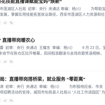
裱花技能直播课赋能宝妈“焕新”
湖区人社局 初审：央行 央通达 审编：杨川） 为帮助
发展，掌握实用技能拓宽就业路径，西安市莲湖区人力资源和社
” 直播带岗暖农心
审：央行 央通达 王耀东 审编：杨川） 9 月 23 日，
国农民丰收节在陈仓区拉开帷幕，田间稻浪翻滚与会场欢歌笑语相映，
局：直播带岗搭桥梁，就业服务 “零距离”
初审：央行 央通达 审编：杨川） 为积极响应省、市关
项招聘活动的安排，咸阳市旬邑县人社局以 “人社工作进园区” 