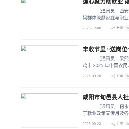
莲心聚力助就业 
（通讯员：西安市莲
妈群体兼顾家庭与职业
会保障局将于
分享
2025-12-08
丰收节里 “送岗位
（通讯员：梁熙蕾 初
鸡市 2025 年中
绘就出
分享
2025-09-26
咸阳市旬邑县人社
（通讯员：何永涛 
于就业政策宣传月及各
重要举
分享
2025-09-23