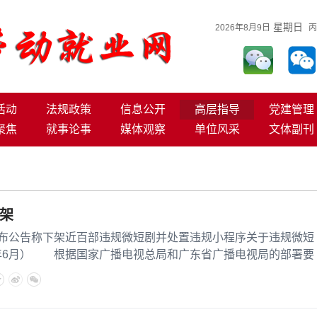
星期日
2026年8月9日
丙
活动
法规政策
信息公开
高层指导
党建管理
聚焦
就事论事
媒体观察
单位风采
文体副刊
架
发布公告称下架近百部违规微短剧并处置违规小程序关于违规微短
6年6月） 根据国家广播电视总局和广东省广播电视局的部署要
俗有