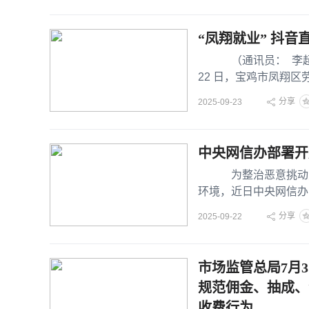
“凤翔就业” 抖
（通讯员： 李超敏 
22 日，宝鸡市凤翔区
分享
2025-09-23
中央网信办部署开
为整治恶意挑动对立
环境，近日中央网信办
动负面情绪问题”专
分享
2025-09-22
市场监管总局7月
规范佣金、抽成、
收费行为