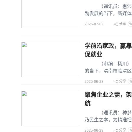
（通讯员：惠沛佩 
勃发展的当下，新媒体
手中华郡文化
分享
2025-07-02
学前沿家政，赢靠谱
促就业
（审编：杨川） “
的当下，渭南市临渭区
日，临渭区人社局携
分享
2025-06-28
聚焦企业之需，架
航
（通讯员：种梦晨 
乃民生之本，为精准把
为，扎实推进
分享
2025-06-28