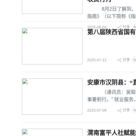
8月2日了解到，市
指南》（以下简称《指
成、会员费、技术服务
分享
2025-08-04
第八届陕西省国有
分享
2025-07-12
安康市汉阴县：“直
（通讯员：吴聪 初
事要躬行。” 就业服
准
分享
2025-07-09
渭南富平人社赋能