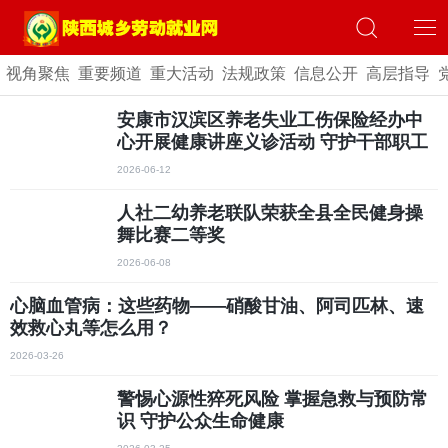
视角聚焦
重要频道
重大活动
法规政策
信息公开
高层指导
安康市汉滨区养老失业工伤保险经办中
心开展健康讲座义诊活动 守护干部职工
身心健康
2026-06-12
人社二幼养老联队荣获全县全民健身操
舞比赛二等奖
2026-06-08
心脑血管病：这些药物——硝酸甘油、阿司匹林、速
效救心丸等怎么用？
2026-03-26
警惕心源性猝死风险 掌握急救与预防常
识 守护公众生命健康