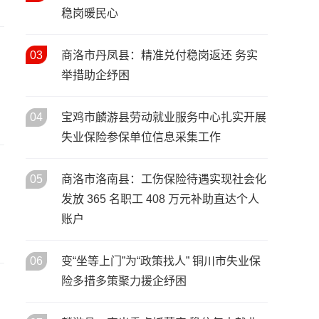
稳岗暖民心
精彩上演
三秦匠心绽邕城 劳务品牌亮全
21
/ 11月
国——陕西特色劳务品牌闪耀
03
商洛市丹凤县：精准兑付稳岗返还 务实
第三届全国劳务协作盛会
举措助企纾困
04
宝鸡市麟游县劳动就业服务中心扎实开展
失业保险参保单位信息采集工作
05
商洛市洛南县：工伤保险待遇实现社会化
发放 365 名职工 408 万元补助直达个人
账户
06
变“坐等上门”为“政策找人” 铜川市失业保
险多措多策聚力援企纾困