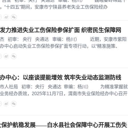
萱 初审：央行 央通达 审编：杨川） 巍峨秦岭绵延千
。“十四五”期间，安康市宁陕县养老失业工伤保险经办
发力推进失业工伤保险参保扩面 织密民生保障网
初审： 央行 央通达 审编：杨川） 近期，安康市紫阳
办中心启动失业工伤保险参保扩面专项行动，以“精准施策、
办中心：以座谈提能增效 筑牢失业动态监测防线
社局 初审：央行 央通达 审编：杨川） 为精准掌握就
业务经办质效，2025年11月7日，渭南市失业保险经办中心召开
社保护航稳发展——白水县社会保障中心开展工伤失