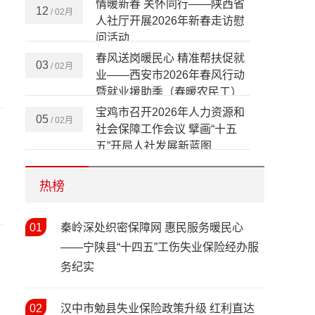
会在安康成功举办
情暖新春 关怀同行——陕西省
12
/ 02月
：
人社厅开展2026年新春走访慰
问活动
春风送岗暖民心 精准帮扶促就
03
/ 02月
业——西安市2026年春风行动
暨就业援助季（春暖农民工）
活动启动
宝鸡市召开2026年人力资源和
05
/ 02月
社会保障工作会议 擘画“十五
五”开局人社发展新蓝图
热榜
春风送岗暖秦巴 协作赋能促就
02
/ 02月
业——陕西省2026年春风行动
暨就业援助季启动仪式在安康
01
秦岭深处织密保障网 惠民服务暖民心
市汉滨区举行
陕西省人社工作会议在西安召
——宁陕县“十四五”工伤失业保险经办服
20
/ 01月
开 部署2026年八大重点任务
务纪实
青春绘华章 社保暖民心——宝
27
/ 11月
02
汉中市勉县失业保险政策升级 红利直达
鸡市养老保险经办处文艺汇演