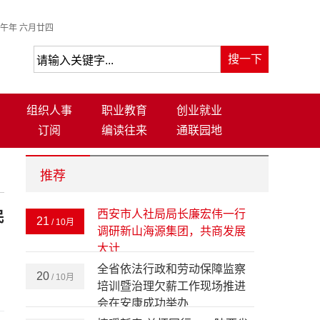
午年 六月廿四
组织人事
职业教育
创业就业
订阅
编读往来
通联园地
推荐
川陕家人：把陕南山水鲜气，
民
11
/ 11月
端进西安的烟火堂屋 （一）
西安市人社局局长廉宏伟一行
21
/ 10月
调研新山海源集团，共商发展
大计
全省依法行政和劳动保障监察
20
/ 10月
培训暨治理欠薪工作现场推进