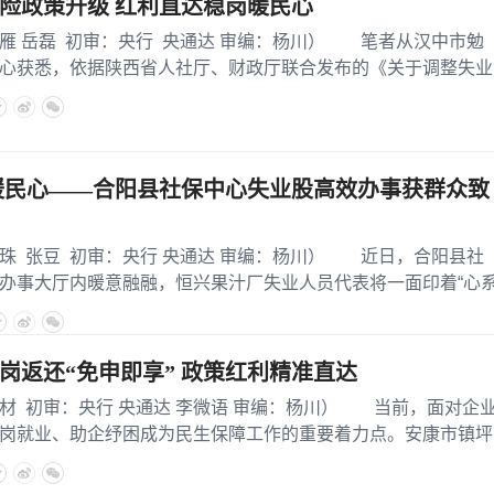
险政策升级 红利直达稳岗暖民心
岳磊 初审：央行 央通达 审编：杨川） 笔者从汉中市勉
心获悉，依据陕西省人社厅、财政厅联合发布的《关于调整失业
暖民心——合阳县社保中心失业股高效办事获群众致
张豆 初审：央行 央通达 审编：杨川） 近日，合阳县社
办事大厅内暖意融融，恒兴果汁厂失业人员代表将一面印着“心
岗返还“免申即享” 政策红利精准直达
初审：央行 央通达 李微语 审编：杨川） 当前，面对企
岗就业、助企纾困成为民生保障工作的重要着力点。安康市镇坪