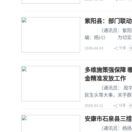
紫阳县：部门联动
（通讯员：紫阳县人社
编：杨川） 为切实
伤保险“应参尽参、应
分享
2026-04-24
多维施策强保障 
金精准发放工作
（通讯员： 周华华 
民生头等大事，关乎群
战，安康市镇坪县人
分享
2026-03-11
安康市石泉县三措
（通讯员：杨扬 初