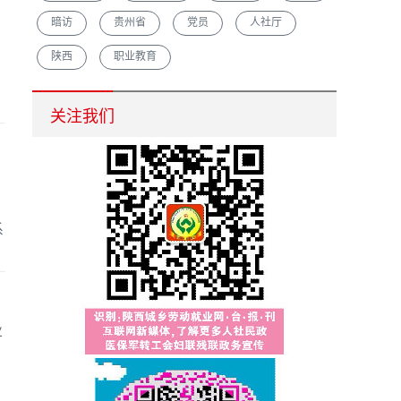
暗访
贵州省
党员
人社厅
陕西
职业教育
汉中市重点培育农村创业致富带头人促脱贫增收
关注我们
系
业