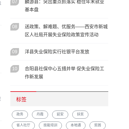
07
麟游县：突出重点抓落实 稳住年末就业
标
基本盘
08
送政策、解难题、优服务——西安市新城
区人社局开展失业保险政策宣传活动
09
洋县失业保险实行社银平台发放
10
合阳县社保中心五措并举 促失业保险工
作新发展
聚
标签
政务
丹霞
延安
扶贫
省人社厅
技能培训
本地通
贫困