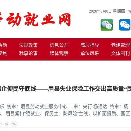
星期四
2026年8月6日
丙
活动
法规政策
信息公开
高层指导
党建管理
聚焦
就事论事
媒体观察
单位风采
文体副刊
惠企便民守底线——眉县失业保险工作交出高质量“
初审：眉县劳动就业服务中心 二审：央行 杨通达 终审：杨
年，眉县紧扣“稳就业、保民生、防风险”主线，以扩面提质、园区