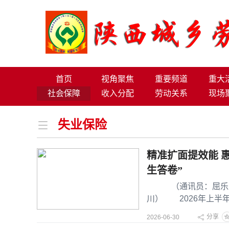
首页
视角聚焦
重要频道
重大
社会保障
收入分配
劳动关系
现场
失业保险
精准扩面提效能 
生答卷”
（通讯员：屈乐乐 
川） 2026年上半
服务、待遇落
分享
2026-06-30