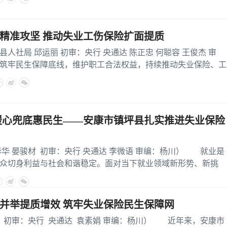
精准攻坚 推动失业工伤保险扩面提质
局 邱运丽 初审：央行 央通达 陈正忠 何聪容 王俊杰 审
筑牢民生保障底线，维护职工合法权益，持续推动失业保险、工
暖心兜底惠民生——安康市镇坪县扎实推进失业保险
晏骏材 初审：央行 央通达 李微语 审编：杨川） 就业是
众切身利益与社会和谐稳定。面对当下就业领域新形势、新挑
并举提质增效 筑牢失业保险民生保障网
审：央行 央通达 袁素娟 审编：杨川） 近年来，安康市